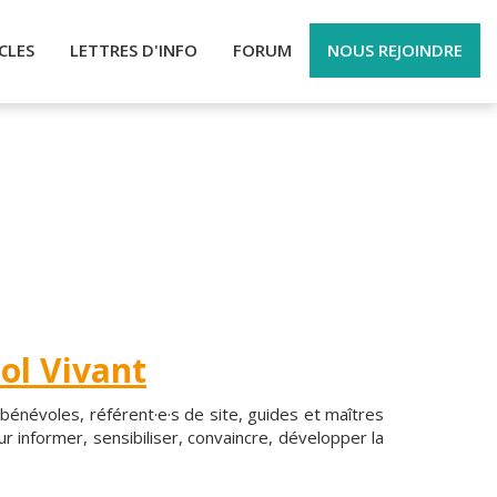
CLES
LETTRES D'INFO
FORUM
NOUS REJOINDRE
ol Vivant
s, bénévoles, référent·e·s de site, guides et maîtres
r informer, sensibiliser, convaincre, développer la