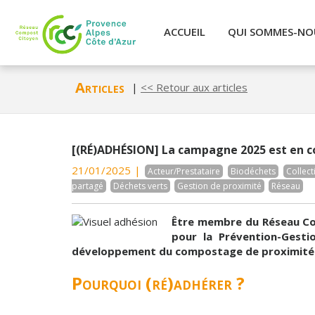
ACCUEIL
QUI SOMMES-NO
Articles
|
<< Retour aux articles
[(RÉ)ADHÉSION] La campagne 2025 est en c
21/01/2025 |
Acteur/Prestataire
Biodéchets
Collect
partagé
Déchets verts
Gestion de proximité
Réseau
Être membre du Réseau Com
pour la Prévention-Gest
développement du compostage de proximité
Pourquoi (ré)adhérer ?