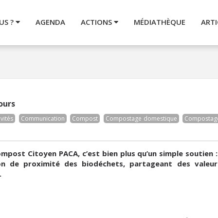
US ?
AGENDA
ACTIONS
MÉDIATHÈQUE
ARTI
ours
ivités
Communication
Compost
Compostage domestique
Compostage
post Citoyen PACA, c’est bien plus qu’un simple soutien 
ion de proximité des biodéchets, partageant des vale
.