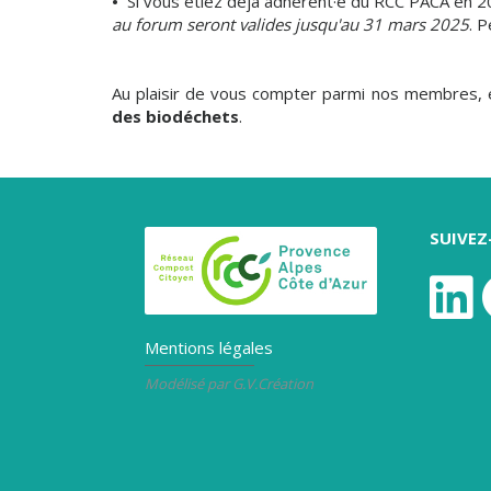
•
Si vous étiez déjà adhérent·e du RCC PACA en 2
au forum seront valides jusqu'au 31 mars 2025
. 
Au plaisir de vous compter parmi nos membres,
des biodéchets
.
SUIVE
Mentions légales
Modélisé par G.V.Création