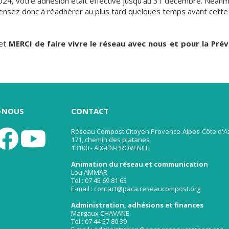
024, votre adhésion était effective jusqu'au 31 décembre. Néan
Pensez donc à réadhérer au plus tard quelques temps avant cette 
 et
MERCI de faire vivre le réseau avec nous et pour la Pré
Z-NOUS
CONTACT
Réseau Compost Citoyen Provence-Alpes-Côte d'A
171, chemin des platanes
13100 - AIX-EN-PROVENCE
Animation du réseau et communication
Lou AMMAR
Tel : 07 45 69 81 63
E-mail : contact@paca.reseaucompost.org
Administration, adhésions et finances
Margaux CHAVANE
Tel : 07 44 57 80 39