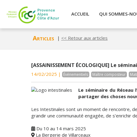
ACCUEIL
QUI SOMMES-NO
Articles
|
<< Retour aux articles
[ASSAINISSEMENT ÉCOLOGIQUE] Le séminair
14/02/2025 |
Événementiels
Maître composteur
Mat
Le séminaire du Réseau l
partager des choses nouve
Les Intestinales sont un moment de rencontre, de 
grandir une communauté engagée, de s’enrichir de 
Du 10 au 14 mars 2025
La Bergerie de Villarceaux