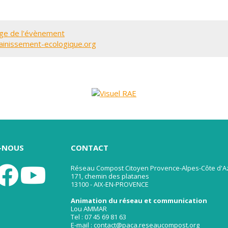
ge de l'évènement
inissement-ecologique.org
Z-NOUS
CONTACT
Réseau Compost Citoyen Provence-Alpes-Côte d'A
171, chemin des platanes
13100 - AIX-EN-PROVENCE
Animation du réseau et communication
Lou AMMAR
Tel : 07 45 69 81 63
E-mail : contact@paca.reseaucompost.org