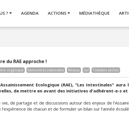
US ?
AGENDA
ACTIONS
MÉDIATHÈQUE
ARTI
e du RAE approche !
ière organique
Rencontres nationales
Réseau
Sol
Toilettes sèches
’Assainissement Ecologique (RAE), "Les Intestinales" aura 
lles, de mettre en avant des initiatives d'adhérent-e-s et 
vie, de partage et de discussions autour des enjeux de l’Assainis
l’expérience de chacun et de formuler un bilan sur l’année écoulé