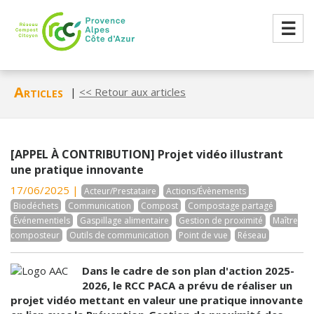
☰
Articles
|
<< Retour aux articles
[APPEL À CONTRIBUTION] Projet vidéo illustrant
une pratique innovante
17/06/2025 |
Acteur/Prestataire
Actions/Évènements
Biodéchets
Communication
Compost
Compostage partagé
Événementiels
Gaspillage alimentaire
Gestion de proximité
Maître
composteur
Outils de communication
Point de vue
Réseau
Dans le cadre de son plan d'action 2025-
2026, le RCC PACA a prévu de réaliser un
projet vidéo mettant en valeur une pratique innovante