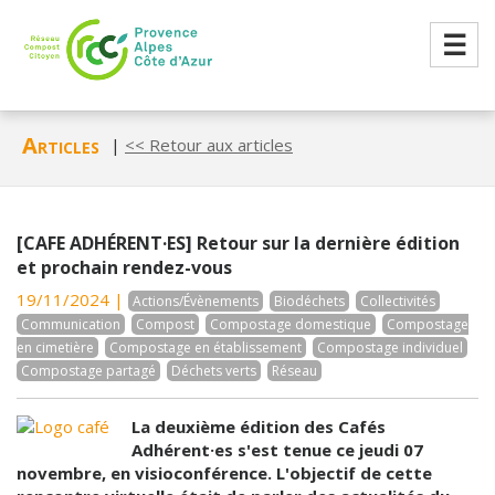
☰
Articles
|
<< Retour aux articles
[CAFE ADHÉRENT·ES] Retour sur la dernière édition
et prochain rendez-vous
19/11/2024 |
Actions/Évènements
Biodéchets
Collectivités
Communication
Compost
Compostage domestique
Compostage
en cimetière
Compostage en établissement
Compostage individuel
Compostage partagé
Déchets verts
Réseau
La deuxième édition des Cafés
Adhérent·es s'est tenue ce jeudi 07
novembre, en visioconférence. L'objectif de cette